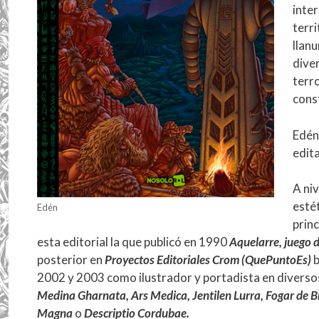
inter
terr
llanu
diver
terro
cons
Edén
edit
A niv
estét
Edén
prin
esta editorial la que publicó en 1990
Aquelarre, juego
posterior en
Proyectos Editoriales Crom (QuePuntoEs)
b
2002 y 2003 como ilustrador y portadista en divers
Medina Gharnata, Ars Medica, Jentilen Lurra, Fogar de B
Magna
o
Descriptio Cordubae.