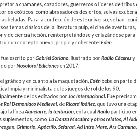
pretar a chamanes, cazadores, guerreros o líderes de tribus 
itorios exóticos, como abrasadores desiertos, selvas exubera
ras heladas. Para la confección de este universo, se han reun
sos temas clásicos de la literatura pulp, el cine de aventuras,
r y de ciencia ficción, reinterpretándose y enlazándose para
truir un concepto nuevo, propio y coherente:
Edén
.
 fue escrito por
Gabriel Soriano
, ilustrado por
Raúlo Cáceres
y
ado por
Nosolorol Ediciones
en 2017.
el gráfico y en cuanto a la maquetación,
Edén
bebe en parte d
ica limpia y minimalista de los juegos de rol de los 90,
cipalmente de los editados por
Joc Internacional.
Fue precisam
 de Rol Demoníaco Medieval
, de
Ricard Ibáñez,
que tuvo una eta
ajo la línea
Aquelarre, la tentació
n
, en la cual
Raúlo
participó e
os suplementos, como
La Danza Macabra y otros relatos, Al Ald
reogan, Grimorio, Apócrifo, Sefarad, Ad Intra Mare, Ars Carmina,