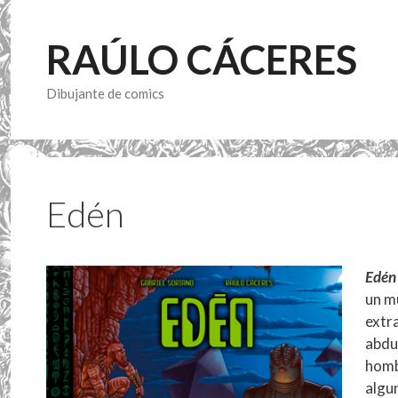
Saltar
al
RAÚLO CÁCERES
contenido
Dibujante de comics
Edén
Edén
un m
extra
abdu
hombr
algu