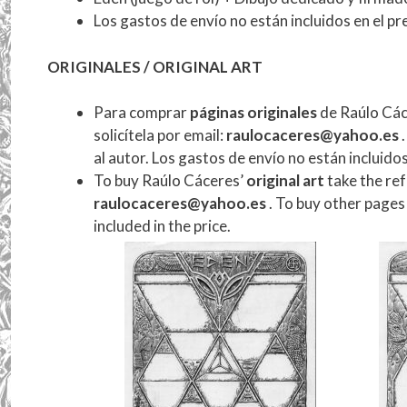
Los gastos de envío no están incluidos en el pr
ORIGINALES / ORIGINAL ART
Para comprar
páginas originales
de Raúlo Các
solicítela por email:
raulocaceres@yahoo.es
.
al autor. Los gastos de envío no están incluidos
To buy Raúlo Cáceres’
original art
take the ref
raulocaceres@yahoo.es
. To buy other pages 
included in the price.