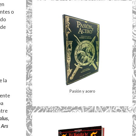
en
ntes o
ido
 de
e la
Pasión y acero
ente
pa
ntre
alus,
 Ars