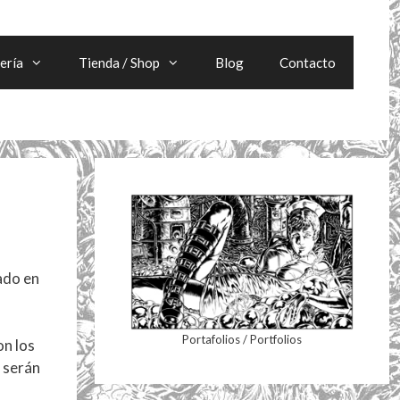
ería
Tienda / Shop
Blog
Contacto
ado en
Portafolios / Portfolios
on los
, serán
s