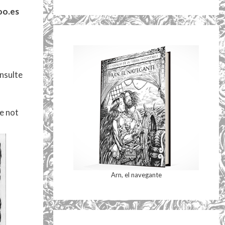
oo.es
onsulte
re not
Arn, el navegante