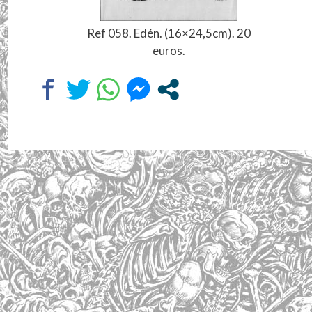
Ref 058. Edén. (16×24,5cm). 20
euros.