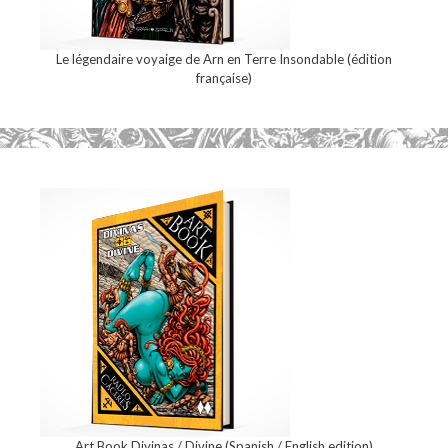
Le légendaire voyaige de Arn en Terre Insondable (édition
française)
Art Book Divinas / Divine (Spanish / English edition)