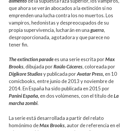
alimento
de la supuesta raza superior, los vampiros,
que ahora se verán abocados a la extinción si no
emprenden una lucha contra los no muertos. Los
vampiros, hedonistas y despreocupados de su
propia supervivencia, lucharán en una
guerra
,
desproporcionada, agotadora y que parece no
tener fin.
The extinction parade
es una serie escrita por
Max
Brooks
, dibujada por
Raúlo Cáceres
, coloreada por
Digikore Studios
y publicada por
Avatar Press,
en 10
comicbooks, entre junio de 2013 y noviembre de
2014. En España ha sido publicada en 2015 por
Panini España,
en dos volúmenes, con el título de
La
marcha zombi
.
La serie está desarrollada a partir del relato
homónimo de
Max Brooks
, autor de referencia en el