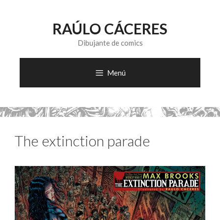
Saltar
al
RAÚLO CÁCERES
contenido
Dibujante de comics
Menú
The extinction parade